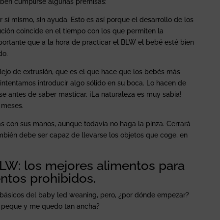
eben cumplirse algunas premisas:
 sí mismo, sin ayuda. Esto es así porque el desarrollo de los
ión coincide en el tiempo con los que permiten la
ortante que a la hora de practicar el BLW el bebé esté bien
do.
lejo de extrusión, que es el que hace que los bebés más
ntentamos introducir algo sólido en su boca. Lo hacen de
se antes de saber masticar. ¡La naturaleza es muy sabia!
 meses.
s con sus manos, aunque todavía no haga la pinza. Cerrará
ambién debe ser capaz de llevarse los objetos que coge, en
LW: los mejores alimentos para
ntos prohibidos.
s básicos del baby led weaning, pero, ¿por dónde empezar?
i peque y me quedo tan ancha?