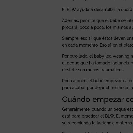
El BLW ayuda a desarrollar la coord
Además, permite que el bebé se inte
probará, poco a poco, los mismos a
Siempre, eso sí, que éstos lleven u
en cada momento. Eso sí, en el plato
Por otro lado, el baby led weaning 
el peque que ha tomado lactancia ma
destete son menos traumáticos.
Poco a poco, el bebé empezará a co
para acabar por dejar él mismo la l
Cuándo empezar co
Generalmente, cuando un peque está
está para practicar el BLW. El mome
se recomienda la lactancia materna o 