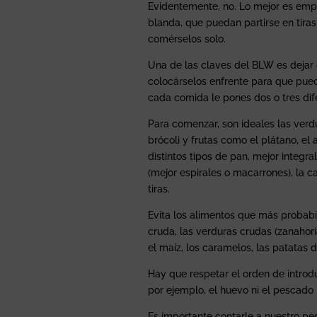
Evidentemente, no. Lo mejor es empe
blanda, que puedan partirse en tiras
comérselos solo.
Una de las claves del BLW es dejar 
colocárselos enfrente para que pueda
cada comida le pones dos o tres dif
Para comenzar, son ideales las verdu
brócoli y frutas como el plátano, e
distintos tipos de pan, mejor integr
(mejor espirales o macarrones), la c
tiras.
Evita los alimentos que más probab
cruda, las verduras crudas (zanahoria
el maíz, los caramelos, las patatas d
Hay que respetar el orden de introdu
por ejemplo, el huevo ni el pescado 
Es importante contarle a nuestro pe