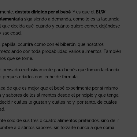
almente,
destete dirigido por el bebé
. Y es que el
BLW
plementaria
siga siendo a demanda, como lo es la lactancia
el que decida qué, cuándo y cuánto quiere comer, dejándose
y saciedad.
 papilla, ocurrirá como con el biberón, que nosotros
mezclando con toda probabilidad varios alimentos. También
mos que se tome.
é pensado exclusivamente para bebés que toman lactancia
a peques criados con leche de fórmula.
dea de que es mejor que el bebé experimente por sí mismo
res y sabores de los alimentos desde el principio y que tenga
decidir cuáles le gustan y cuáles no y, por tanto, de cuáles
ad.
te solo de sus tres o cuatro alimentos preferidos, sino de ir
tumbre a distintos sabores, sin forzarle nunca a que coma