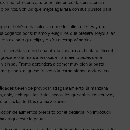
zar por ofrecerle a tu bebé alimentos de consistencia
 o palitos. Son los que mejor agarrará con sus puñitos para
que el bebé coma solo, sin darle los alimentos. Hay que
 cogerlos por sí mismo y elegir los que prefiera. Mejor si en
erentes, para que elija y disfrute comparándolos.
ras hervidas como la patata, la zanahoria, el calabacín o el
l aguacate o la manzana cocida. También puedes darle
al y sin sal. Pronto aprenderá a comer muy bien la pasta
arne picada, el queso fresco o la carne blanda cortada en
ilidades tienen de provocar atragantamiento: la manzana
, apio, lechuga), los frutos secos, los guisantes, las cerezas,
e bolsa, las tortitas de maíz o arroz.
cción de alimentos prescrito por el pediatra. No introducir,
hasta que éste lo paute.
diatra que vamos a practicar el BLW y dejarnos aconsejar. Si