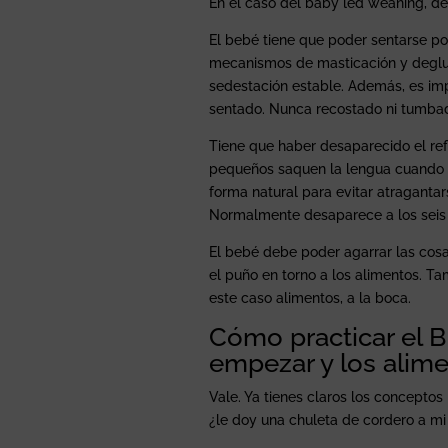
En el caso del baby led weaning, d
El bebé tiene que poder sentarse por
mecanismos de masticación y degluc
sedestación estable. Además, es imp
sentado. Nunca recostado ni tumba
Tiene que haber desaparecido el ref
pequeños saquen la lengua cuando i
forma natural para evitar atragantar
Normalmente desaparece a los seis
El bebé debe poder agarrar las cosa
el puño en torno a los alimentos. T
este caso alimentos, a la boca.
Cómo practicar el B
empezar y los alime
Vale. Ya tienes claros los concepto
¿le doy una chuleta de cordero a m