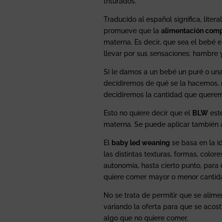
triturados.
Traducido al español significa, liter
promueve que la
alimentación com
materna. Es decir, que sea el bebé 
llevar por sus sensaciones: hambre 
Si le damos a un bebé un puré o una
decidiremos de qué se la hacemos, 
decidiremos la cantidad que quere
Esto no quiere decir que el
BLW
est
materna. Se puede aplicar también 
El
baby led weaning
se basa en la i
las distintas texturas, formas, colo
autonomía, hasta cierto punto, para 
quiere comer mayor o menor cantid
No se trata de permitir que se alimen
variando la oferta para que se acos
algo que no quiere comer.