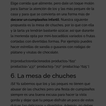
Elige comida que alimente, pero dale un toque molón
para llamar la atención de los y las más peques de la
casa y para que se convierta en una forma más de
decorar un cumpleaños infantil
. Nuestra siguiente
propuesta es la mesa de chuches, por lo que con ella
y la tarta ya tendrán bastante azúcar, así que durante
la merienda opta por mini-bocadillos variados o frutas
cortadas con divertidas formas. Por ejemplo puedes
hacer estrellas de sandía o gusanos con rodajas de
plátano y virutas de chocolate.
[rcproductosrelacionados producto1=”622″
producto2=”437″ producto3=”717″ producto4=”625″]
6. La mesa de chuches
¡Sí! Ya sabemos que los y las peques no tienen que
abusar de las chuches pero una fiesta de cumpleaños
siempre es una buena excusa para hacer la vista
gorda y dejar que tu peque disfrute un poco de estos
dulces tan deliciosos y divertidos. Además, no debes