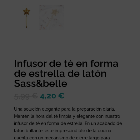
Infusor de té en forma
de estrella de latón
Sass&belle
El
El
5,99
€
4,20
€
precio
precio
original
actual
Una solución elegante para la preparación diaria.
era:
es:
Mantén la hora del té limpia y elegante con nuestro
5,99 €.
4,20 €.
infusor de té en forma de estrella. En un acabado de
latón brillante, este imprescindible de la cocina
cuenta con un mecanismo de cierre largo para