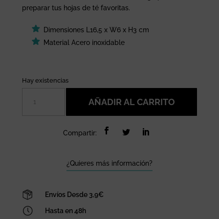
preparar tus hojas de té favoritas.
Dimensiones L16,5 x W6 x H3 cm
Material Acero inoxidable
Hay existencias
Infusor
AÑADIR AL CARRITO
de
té
en
Compartir:
forma
de
estrella
¿Quieres más información?
de
latón
Envíos Desde 3,9€
Sass&belle
cantidad
Hasta en 48h