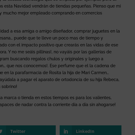
os esta Navidad vendrán de tiendas pequeñas. Pienso que mi
 y mucho mejor empleado comprando en comercios
vidad a esa amiga o amigo diseñador, comprar juguetes en la
tesana… puede que te lleve un poco mas de tiempo y
do con el impacto positivo que crearás en las vidas de ese
 Y no me seáis pillinas!, no vayáis por las gallerias de
gram buscando regalos chulos y originales y luego a
zon… que nos conocemos!. Ese perfume que el la cadena de
e en la parafarmacia de Rosita la hija de Mari Carmen…
ayúdala a pagar el aparato de ortodoncia de su hija Rebeca,
 sobrino!
pia marca o tienda en estos tiempos es para los valientes,
paces de nadar contra la corriente día a día sin ahogarse!
Twitter
LinkedIn