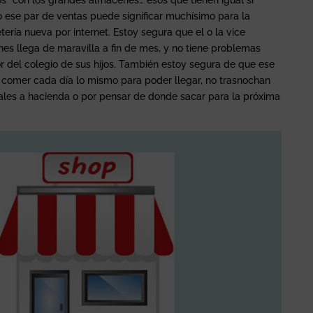
s¨ con los grandes almacenes… esos que tienen igual si
ro ese par de ventas puede significar muchísimo para la
tería nueva por internet. Estoy segura que el o la vice
s llega de maravilla a fin de mes, y no tiene problemas
r del colegio de sus hijos. También estoy segura de que ese
 comer cada día lo mismo para poder llegar, no trasnochan
ales a hacienda o por pensar de donde sacar para la próxima