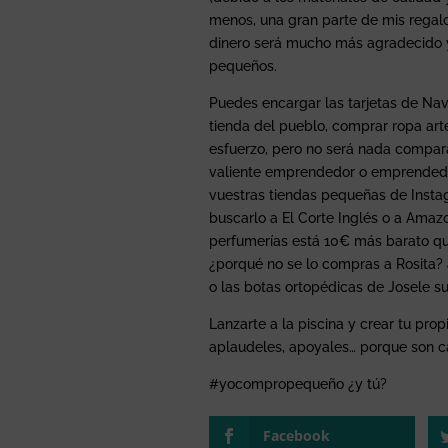
menos, una gran parte de mis regal
dinero será mucho más agradecido
pequeños.
Puedes encargar las tarjetas de Na
tienda del pueblo, comprar ropa ar
esfuerzo, pero no será nada compara
valiente emprendedor o emprendedora.
vuestras tiendas pequeñas de Insta
buscarlo a El Corte Inglés o a Ama
perfumerías está 10€ más barato qu
¿porqué no se lo compras a Rosita? 
o las botas ortopédicas de Josele su
Lanzarte a la piscina y crear tu pro
aplaudeles, apoyales… porque son ca
#yocompropequeño ¿y tú?
Facebook