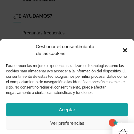
¿TE AYUDAMOS?
Preguntas frecuentes
Seguimiento de envíos
Gestionar el consentimiento
Pago seguro
de las cookies
Términos de uso y política de privacidad
Para ofrecer las mejores experiencias, utilizamos tecnologías como las
Devoluciones y garantía
cookies para almacenar y/o acceder a la información del dispositivo. El
consentimiento de estas tecnologías nos permitirá procesar datos como
el comportamiento de navegación o las identificaciones únicas en este
sitio. No consentir o retirar el consentimiento, puede afectar
negativamente a ciertas características y funciones.
Aceptar
Ver preferencias
0
¡T