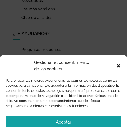
Novedades
Los más vendidos
Club de afiliados
¿TE AYUDAMOS?
Preguntas frecuentes
Seguimiento de envíos
Gestionar el consentimiento
Pago seguro
de las cookies
Términos de uso y política de privacidad
Para ofrecer las mejores experiencias, utilizamos tecnologías como las
Devoluciones y garantía
cookies para almacenar y/o acceder a la información del dispositivo. El
consentimiento de estas tecnologías nos permitirá procesar datos como
el comportamiento de navegación o las identificaciones únicas en este
sitio. No consentir o retirar el consentimiento, puede afectar
negativamente a ciertas características y funciones.
Aceptar