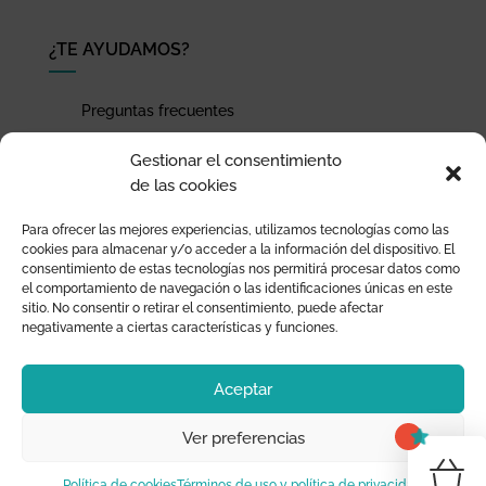
¿TE AYUDAMOS?
Preguntas frecuentes
Seguimiento de envíos
Gestionar el consentimiento
Pago seguro
de las cookies
Términos de uso y política de privacidad
Para ofrecer las mejores experiencias, utilizamos tecnologías como las
Devoluciones y garantía
cookies para almacenar y/o acceder a la información del dispositivo. El
consentimiento de estas tecnologías nos permitirá procesar datos como
el comportamiento de navegación o las identificaciones únicas en este
sitio. No consentir o retirar el consentimiento, puede afectar
negativamente a ciertas características y funciones.
Aceptar
Ver preferencias
0
¡T
Política de cookies
Términos de uso y política de privacidad