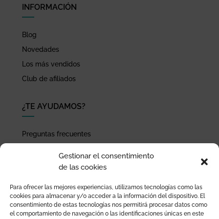
INFORMACIÓN
Blog
Novedades
Los más vendidos
Club de afiliados
¿TE AYUDAMOS?
Preguntas frecuentes
Seguimiento de envíos
Gestionar el consentimiento
Pago seguro
de las cookies
Términos de uso y política de privacidad
Para ofrecer las mejores experiencias, utilizamos tecnologías como las
Devoluciones y garantía
cookies para almacenar y/o acceder a la información del dispositivo. El
consentimiento de estas tecnologías nos permitirá procesar datos como
el comportamiento de navegación o las identificaciones únicas en este