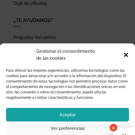
Club de afiliados
¿TE AYUDAMOS?
Preguntas frecuentes
Seguimiento de envíos
Gestionar el consentimiento
Pago seguro
de las cookies
Términos de uso y política de privacidad
Para ofrecer las mejores experiencias, utilizamos tecnologías como las
Devoluciones y garantía
cookies para almacenar y/o acceder a la información del dispositivo. El
consentimiento de estas tecnologías nos permitirá procesar datos como
el comportamiento de navegación o las identificaciones únicas en este
sitio. No consentir o retirar el consentimiento, puede afectar
negativamente a ciertas características y funciones.
Aceptar
0
Ver preferencias
¡Tu 