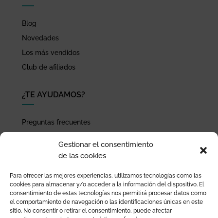
Blog
Novedades
Los más vendidos
Club de afiliados
¿TE AYUDAMOS?
Preguntas frecuentes
Seguimiento de envíos
Gestionar el consentimiento
Pago seguro
de las cookies
Términos de uso y política de privacidad
Para ofrecer las mejores experiencias, utilizamos tecnologías como las
Devoluciones y garantía
cookies para almacenar y/o acceder a la información del dispositivo. El
consentimiento de estas tecnologías nos permitirá procesar datos como
el comportamiento de navegación o las identificaciones únicas en este
sitio. No consentir o retirar el consentimiento, puede afectar