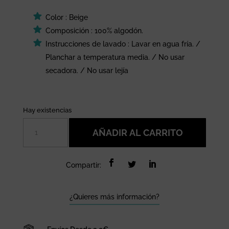
Color : Beige
Composición : 100% algodón.
Instrucciones de lavado : Lavar en agua fría. /
Planchar a temperatura media. / No usar
secadora. / No usar lejía
Hay existencias
Toalla
AÑADIR AL CARRITO
playa
azul
claro
Compartir:
Ola
cantidad
¿Quieres más información?