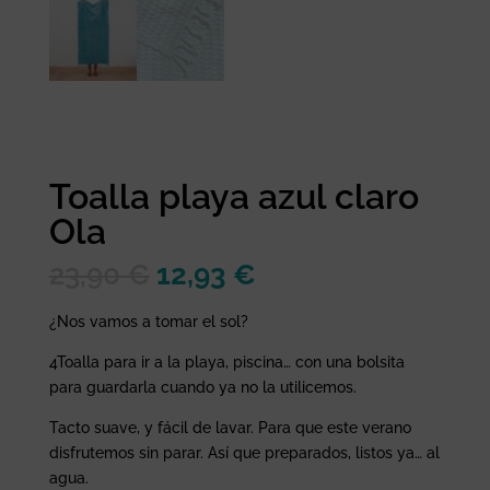
Toalla playa azul claro
Ola
El
El
23,90
€
12,93
€
precio
precio
original
actual
¿Nos vamos a tomar el sol?
era:
es:
4Toalla para ir a la playa, piscina… con una bolsita
23,90 €.
12,93 €.
para guardarla cuando ya no la utilicemos.
Tacto suave, y fácil de lavar. Para que este verano
disfrutemos sin parar. Así que preparados, listos ya… al
agua.