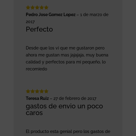
Valorado
Pedro Jose Gomez Lopez
–
1 de marzo de
con
5
de 5
2017
Perfecto
Desde que los vi que me gustaron pero
ahora me gustan mas jajajaja, muy buena
calidad y perfectos para mi pequeño, lo
recomiedo
Valorado
Teresa Ruiz
–
27 de febrero de 2017
con
5
de 5
gastos de envio un poco
caros
El producto esta genial pero los gastos de