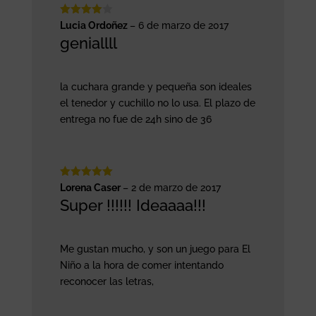
Valorado
Lucia Ordoñez
–
6 de marzo de 2017
con
4
de
geniallll
5
la cuchara grande y pequeña son ideales
el tenedor y cuchillo no lo usa. El plazo de
entrega no fue de 24h sino de 36
Valorado
Lorena Caser
–
2 de marzo de 2017
con
5
de 5
Super !!!!!! Ideaaaa!!!
Me gustan mucho, y son un juego para El
Niño a la hora de comer intentando
reconocer las letras,