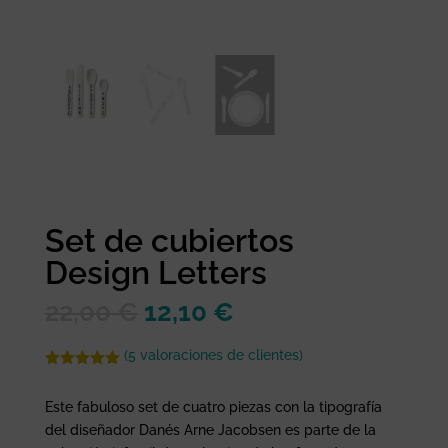
Set de cubiertos
Design Letters
El
El
22,00
€
12,10
€
precio
precio
original
actual
(
5
valoraciones de clientes)
era:
es:
Valorado
con
5.00
de
22,00 €.
12,10 €.
Este fabuloso set de cuatro piezas con la tipografía
5 en base
a
del diseñador Danés Arne Jacobsen es parte de la
valoracione