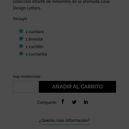
s de
colección infantil de melamina de la afamada casa
clientes
Design Letters.
Incluye:
1 cuchara
1 tenedor
1 cuchillo
1 cucharilla
Hay existencias
Set
AÑADIR AL CARRITO
de
cubiertos
Compartir:
Design
Letters
cantidad
¿Quieres más información?