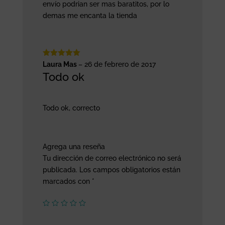
envío podrian ser mas baratitos, por lo
demas me encanta la tienda
Valorado
Laura Mas
–
26 de febrero de 2017
con
5
de 5
Todo ok
Todo ok, correcto
Agrega una reseña
Tu dirección de correo electrónico no será
publicada.
Los campos obligatorios están
marcados con
*