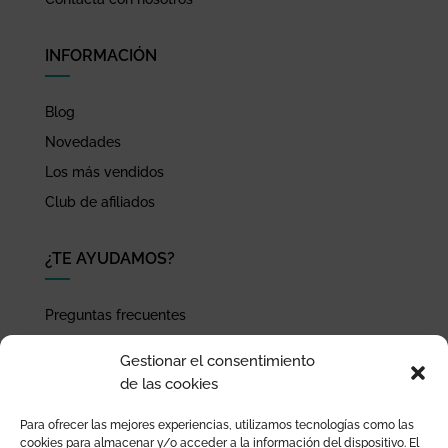
INFORMACIÓN
Blog
Novedades
Los más vendidos
Club de afiliados
¿TE AYUDAMOS?
Preguntas frecuentes
Seguimiento de envíos
Gestionar el consentimiento
Pago seguro
de las cookies
Términos de uso y política de privacidad
Para ofrecer las mejores experiencias, utilizamos tecnologías como las
Devoluciones y garantía
cookies para almacenar y/o acceder a la información del dispositivo. El