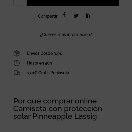
protección
solar
Compartir:
Pinneapple
Lassig
cantidad
¿Quieres más información?
Envíos Desde 3,9€
Hasta en 48h
>70€ Gratis Península
Por qué comprar online
Camiseta con protección
solar Pinneapple Lassig