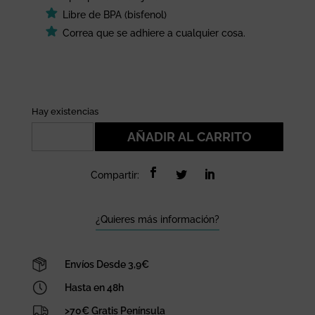
Libre de BPA (bisfenol)
Correa que se adhiere a cualquier cosa.
Hay existencias
Botella
AÑADIR AL CARRITO
con
pajita
Compartir:
Mono
cantidad
¿Quieres más información?
Envíos Desde 3,9€
Hasta en 48h
>70€ Gratis Península