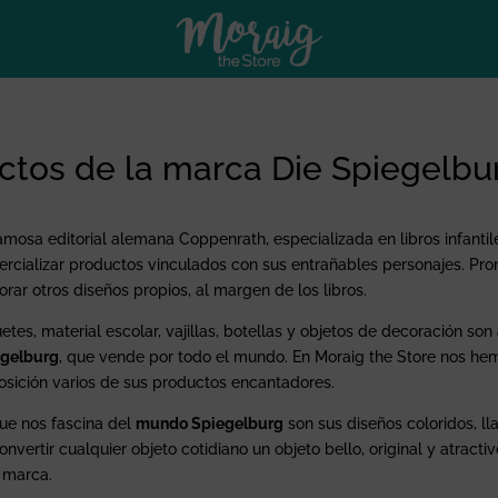
ctos de la marca Die Spiegelbu
amosa editorial alemana Coppenrath, especializada en libros infantil
rcializar productos vinculados con sus entrañables personajes. Pro
orar otros diseños propios, al margen de los libros.
etes, material escolar, vajillas, botellas y objetos de decoración so
egelburg
, que vende por todo el mundo. En Moraig the Store nos h
osición varios de sus productos encantadores.
ue nos fascina del
mundo Spiegelburg
son sus diseños coloridos, l
onvertir cualquier objeto cotidiano un objeto bello, original y atrac
 marca.