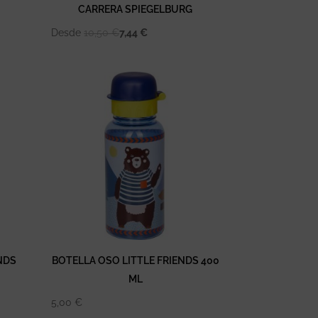
CARRERA SPIEGELBURG
Desde
10,50
€
7,44
€
ENDS
BOTELLA OSO LITTLE FRIENDS 400
ML
5,00
€