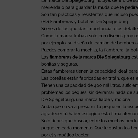
La marca Die Spiegelburg incluye, dentro de su
merienda o para guardar la muda que te pedirán 
Son tan prácticas y resistentes que incluso pued
(H2) Fiambreras y botellas Die Spiegelburg
Si eres de las que dan importancia a los detall
Como la marca trabaja solo con diseños propios,
por ejemplo, su diseño de camión de bomberos, l
Puedes comprar la mochila, la fiambrera, la bot
Las
fiambreras de la marca Die Spiegelburg
est
bonitas y seguras.
Estas fiambreras tienen la capacidad ideal para
Las botellas están fabricadas en tritán, que es
Tienen una capacidad de 400 mililitros, suficie
problemas los peques, sin derramar nada de su
Die Spiegelburg, una marca fiable y molona
Anda que no va a presumir tu peque en la escuel
agradecer tú haber escogido esta firma alemana
Solo tienes que buscar, entre los muchos produ
peque en cada momento. Que le gustan los bomb
por el simpático tractor.