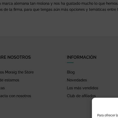
sta marca alemana tan molona y nos ha gustado mucho lo que hemos
de la firma, para que tengas aún más opciones y temáticas entre la
BRE NOSOTROS
INFORMACIÓN
s Moraig the Store
Blog
de estamos
Novedades
cas
Los más vendidos
acta con nosotros
Club de afiliados
Para ofrecer l