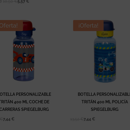
de
10,50
€
5,57
€
¡Oferta!
¡Oferta!
OTELLA PERSONALIZABLE
BOTELLA PERSONALIZABL
TRITÁN 400 ML COCHE DE
TRITÁN 400 ML POLICÍA
CARRERAS SPIEGELBURG
SPIEGELBURG
€
7,44
€
13,52
€
7,44
€