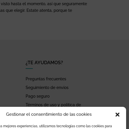
 visto hasta el momento, así que seguramente
s que elegir. Estate atenta, porque te
¿TE AYUDAMOS?
Preguntas frecuentes
Seguimiento de envíos
Pago seguro
Términos de uso y política de
privacidad
Gestionar el consentimiento de las cookies
Devoluciones y garantía
as mejores experiencias, utilizamos tecnologías como las cookies para