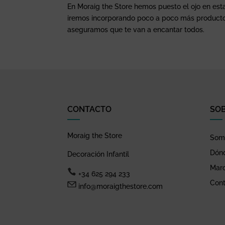
En Moraig the Store hemos puesto el ojo en e
iremos incorporando poco a poco más productos 
aseguramos que te van a encantar todos.
CONTACTO
SO
Moraig the Store
Somo
Dón
Decoración Infantil
Mar
+34 625 294 233
Cont
info@moraigthestore.com