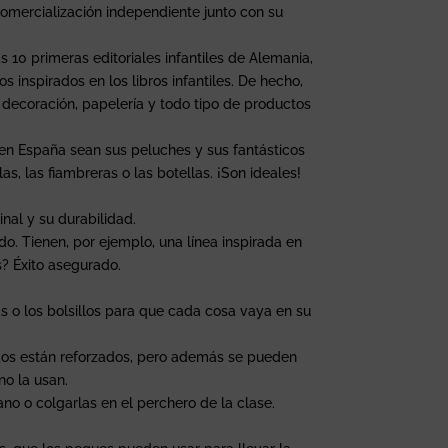
comercialización independiente junto con su
as 10 primeras editoriales infantiles de Alemania,
 inspirados en los libros infantiles. De hecho,
 decoración, papelería y todo tipo de productos
s en España sean sus peluches y sus fantásticos
as, las fiambreras o las botellas. ¡Son ideales!
nal y su durabilidad.
o. Tienen, por ejemplo, una línea inspirada en
s? Éxito asegurado.
s o los bolsillos para que cada cosa vaya en su
ondos están reforzados, pero además se pueden
no la usan.
no o colgarlas en el perchero de la clase.