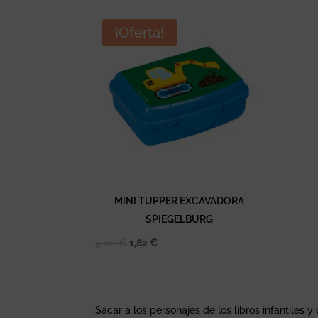
¡Oferta!
MINI TUPPER EXCAVADORA
SPIEGELBURG
El
El
5,00
€
1,82
€
precio
precio
original
actual
era:
es:
Sacar a los personajes de los libros infantiles y
5,00 €.
1,82 €.