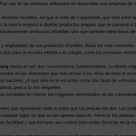
 Fue una de las primeras editoriales en desarrollar una empresa de 
literarios favoritos, así que el éxito de Coppenrath, que está entre l
to, la marca empezó a diseñar productos propios, que se sumaron a los
clusivamente productos infantiles, sino que también tiene líneas de
 y originalidad de sus productos infantiles. Quizá los más conocido
culos para la escuela infantil o el colegio, como las preciosas mochil
lburg
destacan por dos características fundamentales: su diseño origi
spirados en los elementos que más atraen a los niños de todo el mund
s tractores. ¿A qué niño no le encantan estos dos tipos de vehículo
ativos, pero a la vez elegantes.
os bordados en relieve, los colgantes tematizados en las cremallera
tentes que aguantarán toda la tralla que tus peques les den. Los f
cualquier lugar sin que ocupe apenas espacio, mientras tus peques 
on facilidad y que incluyen asa central para poder llevarlas en la ma