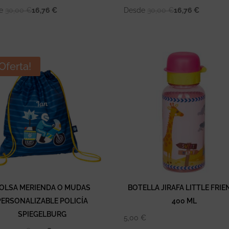
de
30,00
€
16,76
€
Desde
30,00
€
16,76
€
¡Oferta!
OLSA MERIENDA O MUDAS
BOTELLA JIRAFA LITTLE FRI
PERSONALIZABLE POLICÍA
400 ML
SPIEGELBURG
5,00
€