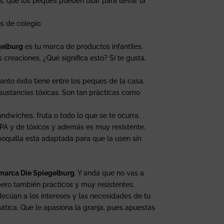
s, que los peques pueden usar para llevar la
s de colegio.
gelburg
es tu marca de productos infantiles.
reaciones. ¿Qué significa esto? Si te gusta,
nto éxito tiene entre los peques de la casa.
 sustancias tóxicas. Son tan prácticas como
ndwiches, fruta o todo lo que se te ocurra.
 BPA y de tóxicos y además es muy resistente.
boquilla está adaptada para que la usen sin
marca Die Spiegelburg
. Y anda que no vas a
ero también prácticos y muy resistentes.
ecúan a los intereses y las necesidades de tu
tica. Que le apasiona la granja, pues apuestas