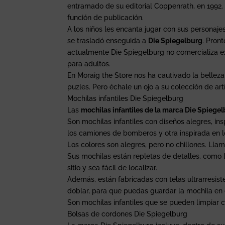
entramado de su editorial Coppenrath, en 1992.
función de publicación.
A los niños les encanta jugar con sus personajes 
se trasladó enseguida a
Die Spiegelburg
. Pron
actualmente Die Spiegelburg no comercializa ex
para adultos.
En Moraig the Store nos ha cautivado la belleza
puzles. Pero échale un ojo a su colección de artí
Mochilas infantiles Die Spiegelburg
Las
mochilas infantiles de la marca Die Spiege
Son mochilas infantiles con diseños alegres, in
los camiones de bomberos y otra inspirada en lo
Los colores son alegres, pero no chillones. Llam
Sus mochilas están repletas de detalles, como l
sitio y sea fácil de localizar.
Además, están fabricadas con telas ultrarresis
doblar, para que puedas guardar la mochila en 
Son mochilas infantiles que se pueden limpiar c
Bolsas de cordones Die Spiegelburg