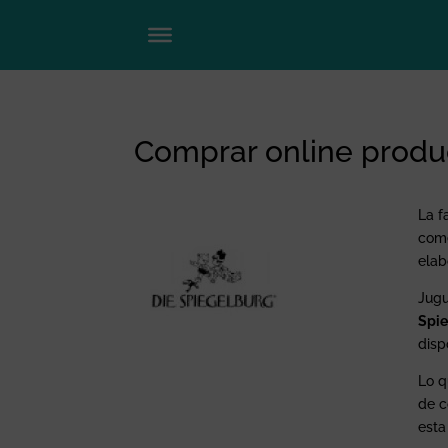
Comprar online produ
La f
come
elab
Jugu
Spi
disp
Lo q
de c
esta