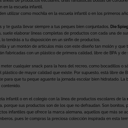
s líneas de productos escolares, unas fantásticas bolsas de cordone
en la escuela infantil.
en utilizar como mochila en la escuela infantil o en los primeros año
es y te gusta llevar siempre a tus peques bien conjuntados,
Die Spie
 suele elaborar líneas completas de productos con cada una de sus c
o tendrás a tu disposición en un sinfín de productos.
ella y un montón de artículos más con este diseño tan molón y que ta
án fabricadas con un plástico de primera calidad, libre de BPA y de
 meter cualquier snack para la hora del recreo, como bocadillos o sá
 el plástico de mayor calidad que existe. Por supuesto, está libre de
nte para que tu peque aguante la jornada escolar bien hidratado. La 
 contenido.
a infantil o en el colegio con la línea de productos escolares de la
, porque sus productos son de los que no defraudan. Son bonitos, p
ctos infantiles que ofrece la marca alemana, aquellos que más se ad
eros, pues le compras la preciosa colección inspirada en esta temá