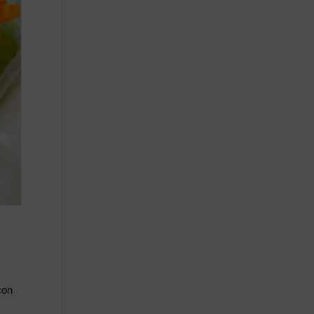
con
é