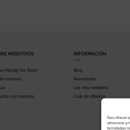
BRE NOSOTROS
INFORMACIÓN
s Moraig the Store
Blog
de estamos
Novedades
cas
Los más vendidos
acta con nosotros
Club de afiliados
Para ofrecer l
almacenar y/o
tecnologías n