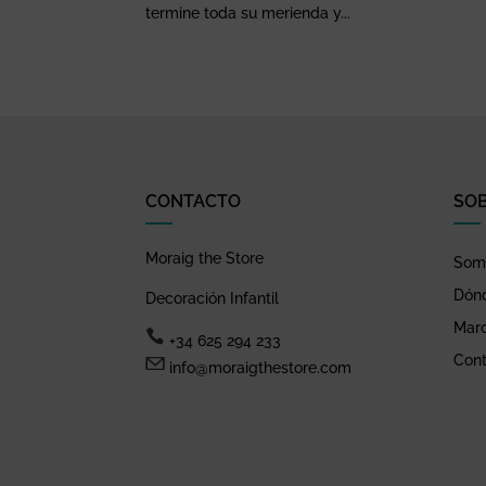
termine toda su merienda y...
CONTACTO
SO
Moraig the Store
Somo
Dón
Decoración Infantil
Mar
+34 625 294 233
Cont
info@moraigthestore.com