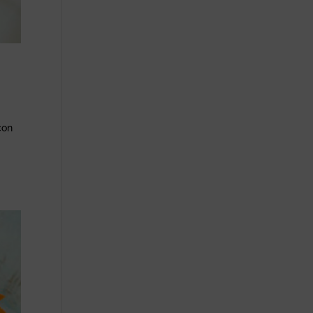
con
é