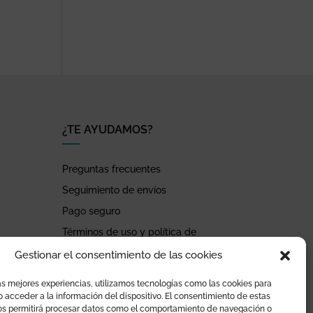
¿TE AYUDAMOS?
Preguntas frecuentes
Seguimiento de envíos
Pago seguro
Términos de uso y política de
privacidad
Gestionar el consentimiento de las cookies
Devoluciones y garantía
as mejores experiencias, utilizamos tecnologías como las cookies para
 acceder a la información del dispositivo. El consentimiento de estas
os permitirá procesar datos como el comportamiento de navegación o