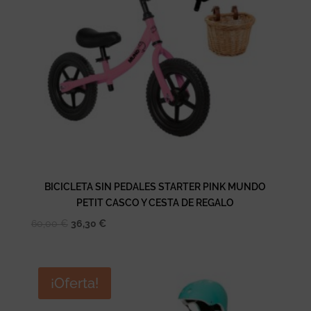
BICICLETA SIN PEDALES STARTER PINK MUNDO
PETIT CASCO Y CESTA DE REGALO
El
El
60,00
€
36,30
€
precio
precio
original
actual
era:
es:
¡Oferta!
60,00 €.
36,30 €.