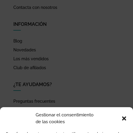
Contacta con nosotros
INFORMACIÓN
Blog
Novedades
Los más vendidos
Club de afiliados
¿TE AYUDAMOS?
Preguntas frecuentes
Seguimiento de envíos
Gestionar el consentimiento
Pago seguro
de las cookies
Términos de uso y política de privacidad