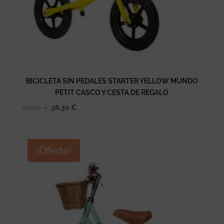
BICICLETA SIN PEDALES STARTER YELLOW MUNDO
PETIT CASCO Y CESTA DE REGALO
El
El
60,00
€
36,30
€
precio
precio
original
actual
era:
es:
¡Oferta!
60,00 €.
36,30 €.