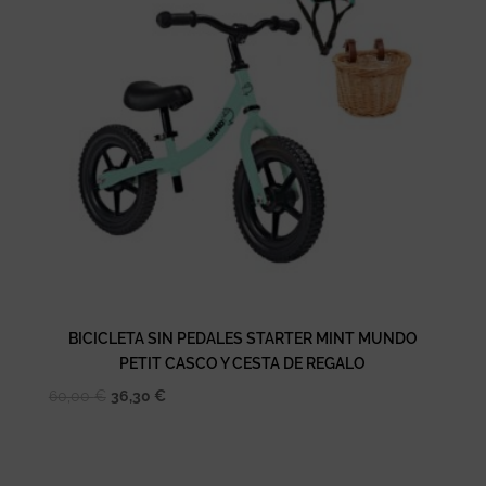
BICICLETA SIN PEDALES STARTER MINT MUNDO
PETIT CASCO Y CESTA DE REGALO
El
El
60,00
€
36,30
€
precio
precio
original
actual
era:
es: