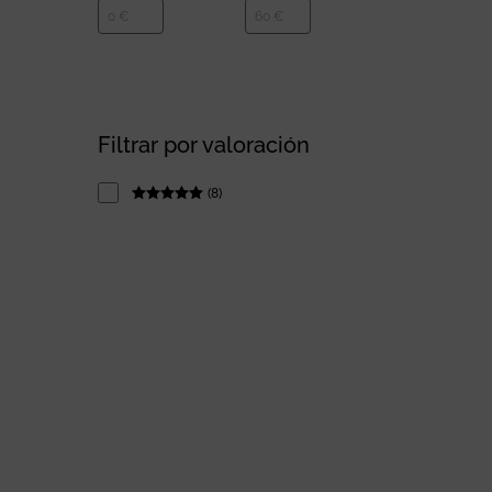
Filtrar por valoración
(
8
)
Rated
5
out
of 5