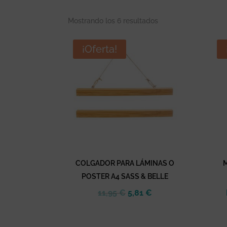
Mostrando los 6 resultados
¡Oferta!
COLGADOR PARA LÁMINAS O
POSTER A4 SASS & BELLE
El
El
11,95
€
5,81
€
precio
precio
original
actual