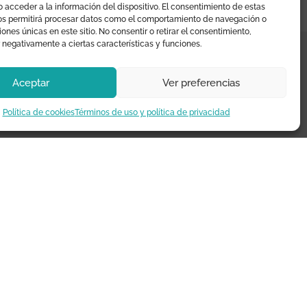
 acceder a la información del dispositivo. El consentimiento de estas
os permitirá procesar datos como el comportamiento de navegación o
ciones únicas en este sitio. No consentir o retirar el consentimiento,
 negativamente a ciertas características y funciones.
Aceptar
Ver preferencias
¿TE AYUDAMOS?
Política de cookies
Términos de uso y política de privacidad
Preguntas frecuentes
Seguimiento de envíos
Pago seguro
Términos de uso y política de
privacidad
Devoluciones y garantía