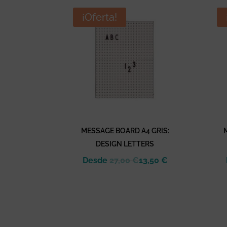
era:
es:
¡Oferta!
11,95 €.
5,81 €.
MESSAGE BOARD A4 GRIS:
DESIGN LETTERS
Desde
27,00
€
13,50
€