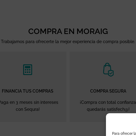
COMPRA EN MORAIG
Trabajamos para ofrecerte la mejor experiencia de compra posible.
FINANCIA TUS COMPRAS
COMPRA SEGURA
Paga en 3 meses sin intereses
¡Compra con total confianza
con Sequra!
quedarás satisfech@!
Para ofrecer l