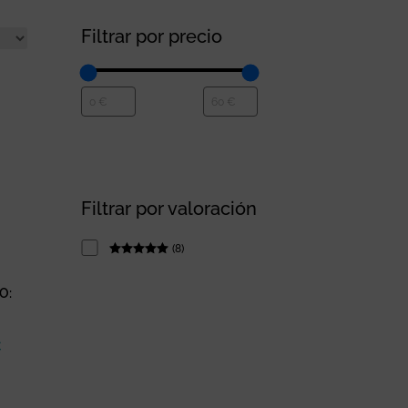
Filtrar por precio
Filtrar por valoración
(
8
)
Rated
5
out
of 5
O:
€