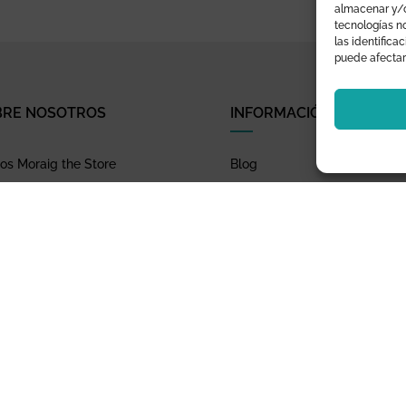
almacenar y/o
tecnologías n
las identifica
puede afectar
BRE NOSOTROS
INFORMACIÓN
s Moraig the Store
Blog
de estamos
Novedades
cas
Los más vendidos
acta con nosotros
Club de afiliados