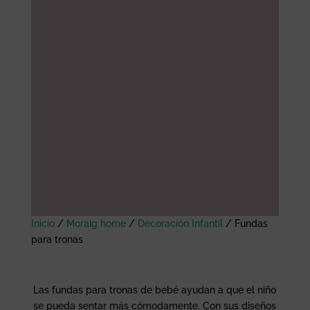
Inicio
/
Moraig home
/
Decoración Infantil
/
Fundas
para tronas
Las fundas para tronas de bebé ayudan a que el niño
se pueda sentar más cómodamente. Con sus diseños