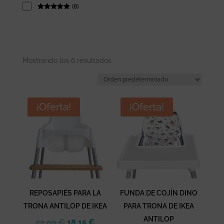
(
8
)
Rated
5
out
of 5
Mostrando los 6 resultados
¡Oferta!
¡Oferta!
REPOSAPIÉS PARA LA
FUNDA DE COJÍN DINO
TRONA ANTILOP DE IKEA
PARA TRONA DE IKEA
ANTILOP
El
El
22,00
€
18,15
€