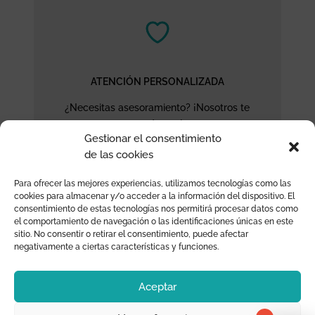
ATENCIÓN PERSONALIZADA
¿Necesitas asesoramiento? ¡Nosotros te
ayudamos!
Gestionar el consentimiento
de las cookies
Para ofrecer las mejores experiencias, utilizamos tecnologías como las
cookies para almacenar y/o acceder a la información del dispositivo. El
consentimiento de estas tecnologías nos permitirá procesar datos como
el comportamiento de navegación o las identificaciones únicas en este
sitio. No consentir o retirar el consentimiento, puede afectar
negativamente a ciertas características y funciones.
CONTACTO
Aceptar