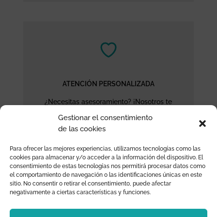
ATENCIÓN PERSONALIZADA
¿Necesitas asesoramiento? ¡Nosotros te
ayudamos!
Gestionar el consentimiento
de las cookies
Para ofrecer las mejores experiencias, utilizamos tecnologías como las
cookies para almacenar y/o acceder a la información del dispositivo. El
consentimiento de estas tecnologías nos permitirá procesar datos como
el comportamiento de navegación o las identificaciones únicas en este
sitio. No consentir o retirar el consentimiento, puede afectar
negativamente a ciertas características y funciones.