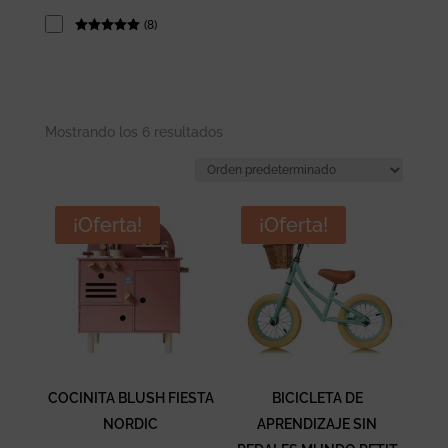
(
8
)
Rated
5
out
of 5
Mostrando los 6 resultados
¡Oferta!
¡Oferta!
COCINITA BLUSH FIESTA
BICICLETA DE
NORDIC
APRENDIZAJE SIN