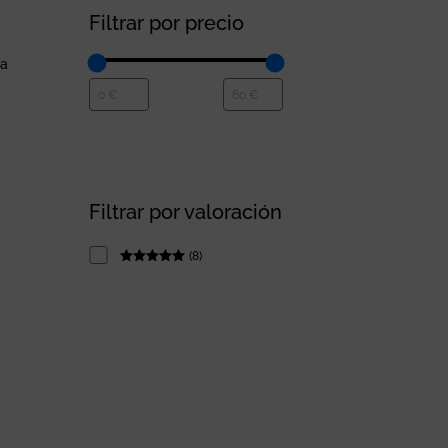
Filtrar por precio
la
Filtrar por valoración
(
8
)
Rated
5
out
of 5