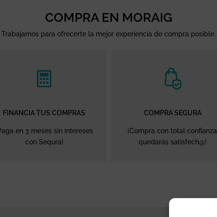
COMPRA EN MORAIG
Trabajamos para ofrecerte la mejor experiencia de compra posible.
FINANCIA TUS COMPRAS
COMPRA SEGURA
Paga en 3 meses sin intereses
¡Compra con total confianza
con Sequra!
quedarás satisfech@!