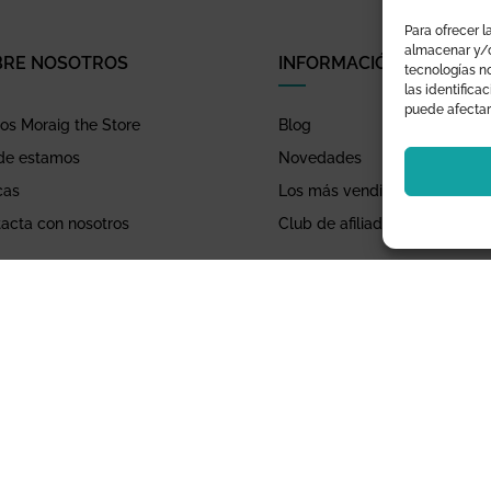
Para ofrecer l
almacenar y/o
BRE NOSOTROS
INFORMACIÓN
tecnologías n
las identifica
puede afectar
s Moraig the Store
Blog
de estamos
Novedades
cas
Los más vendidos
acta con nosotros
Club de afiliados