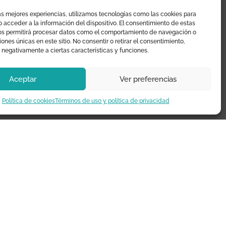
as mejores experiencias, utilizamos tecnologías como las cookies para
 acceder a la información del dispositivo. El consentimiento de estas
¿TE AYUDAMOS?
os permitirá procesar datos como el comportamiento de navegación o
ciones únicas en este sitio. No consentir o retirar el consentimiento,
 negativamente a ciertas características y funciones.
Preguntas frecuentes
Seguimiento de envíos
Aceptar
Ver preferencias
Pago seguro
Política de cookies
Términos de uso y política de privacidad
Términos de uso y política de
privacidad
Devoluciones y garantía