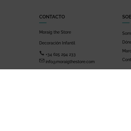
CONTACTO
SO
Moraig the Store
Somo
Dón
Decoración Infantil
Mar
+34 625 294 233
Cont
info@moraigthestore.com