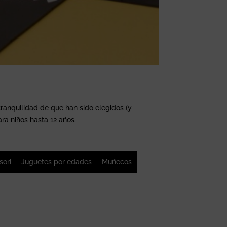
tranquilidad de que han sido elegidos (y
ara niños hasta 12 años.
sori
Juguetes por edades
Muñecos