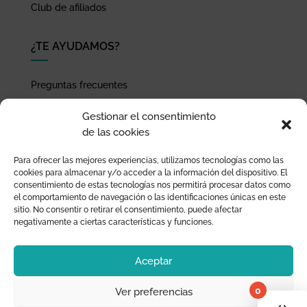
Club de afiliados
¿TE AYUDAMOS?
Preguntas frecuentes
Seguimiento de envíos
Gestionar el consentimiento
Pago seguro
de las cookies
Términos de uso y política de privacidad
Para ofrecer las mejores experiencias, utilizamos tecnologías como las
Devoluciones y garantía
cookies para almacenar y/o acceder a la información del dispositivo. El
consentimiento de estas tecnologías nos permitirá procesar datos como
el comportamiento de navegación o las identificaciones únicas en este
sitio. No consentir o retirar el consentimiento, puede afectar
negativamente a ciertas características y funciones.
Aceptar
0
Ver preferencias
¡Tu 