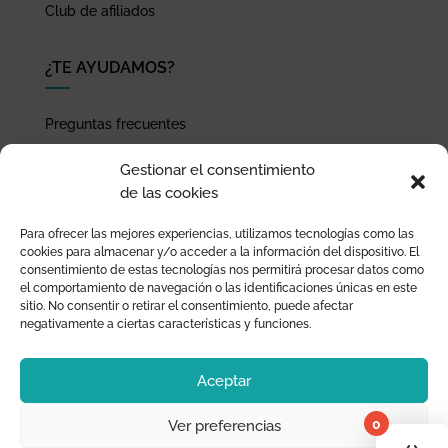
Club de afiliados
¿TE AYUDAMOS?
Preguntas frecuentes
Seguimiento de envíos
Gestionar el consentimiento
Pago seguro
de las cookies
Términos de uso y política de privacidad
Para ofrecer las mejores experiencias, utilizamos tecnologías como las
Devoluciones y garantía
cookies para almacenar y/o acceder a la información del dispositivo. El
consentimiento de estas tecnologías nos permitirá procesar datos como
el comportamiento de navegación o las identificaciones únicas en este
sitio. No consentir o retirar el consentimiento, puede afectar
negativamente a ciertas características y funciones.
Aceptar
0
Ver preferencias
¡Tu 