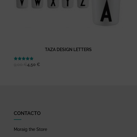
TAZA DESIGN LETTERS
Valorado
9,00
€
4,50
€
con
5.00
de 5
CONTACTO
Moraig the Store