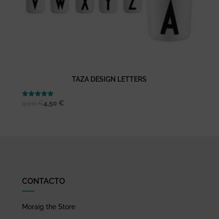
TAZA DESIGN LETTERS
Valorado
9,00
€
4,50
€
con
5.00
de 5
CONTACTO
Moraig the Store