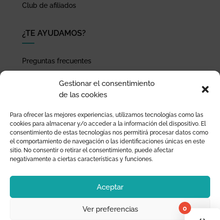
Club de afiliados
¿TE AYUDAMOS?
Preguntas frecuentes
Seguimiento de envíos
Gestionar el consentimiento
Pago seguro
de las cookies
Términos de uso y política de privacidad
Para ofrecer las mejores experiencias, utilizamos tecnologías como las
Devoluciones y garantía
cookies para almacenar y/o acceder a la información del dispositivo. El
consentimiento de estas tecnologías nos permitirá procesar datos como
el comportamiento de navegación o las identificaciones únicas en este
sitio. No consentir o retirar el consentimiento, puede afectar
negativamente a ciertas características y funciones.
Aceptar
0
Ver preferencias
¡Tu 