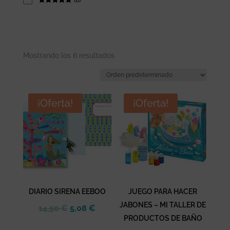
Rated
5
out
of 5
Mostrando los 6 resultados
¡Oferta!
¡Oferta!
DIARIO SIRENA EEBOO
JUEGO PARA HACER
JABONES – MI TALLER DE
El
El
14,50
€
5,08
€
PRODUCTOS DE BAÑO
precio
precio