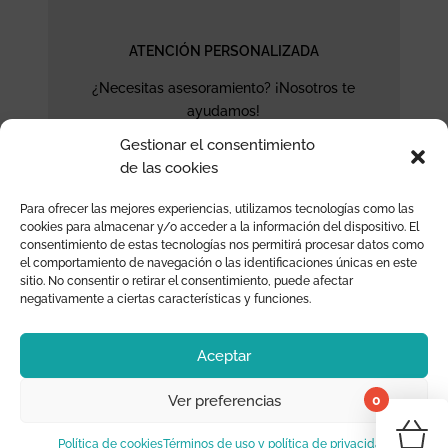
ATENCIÓN PERSONALIZADA
¿Necesitas asesoramiento? ¡Nosotros te
ayudamos!
Gestionar el consentimiento
de las cookies
Para ofrecer las mejores experiencias, utilizamos tecnologías como las
cookies para almacenar y/o acceder a la información del dispositivo. El
consentimiento de estas tecnologías nos permitirá procesar datos como
el comportamiento de navegación o las identificaciones únicas en este
sitio. No consentir o retirar el consentimiento, puede afectar
negativamente a ciertas características y funciones.
CONTACTO
Aceptar
Moraig the Store
0
Ver preferencias
¡Tu 
Decoración Infantil
Política de cookies
Términos de uso y política de privacidad