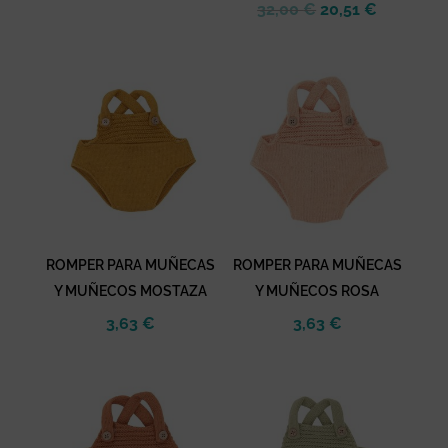
original
actual
El
El
32,00
€
20,51
€
era:
es:
precio
precio
14,50 €.
5,08 €.
original
actual
era:
es:
32,00 €.
20,51 €.
ROMPER PARA MUÑECAS
ROMPER PARA MUÑECAS
Y MUÑECOS MOSTAZA
Y MUÑECOS ROSA
3,63
€
3,63
€