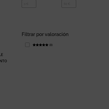
Filtrar por valoración
(
8
)
Rated
5
out
of 5
LE
ENTO