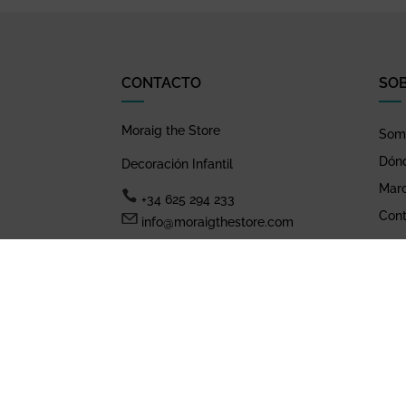
CONTACTO
SO
Moraig the Store
Somo
Dón
Decoración Infantil
Mar
+34 625 294 233
Cont
info@moraigthestore.com