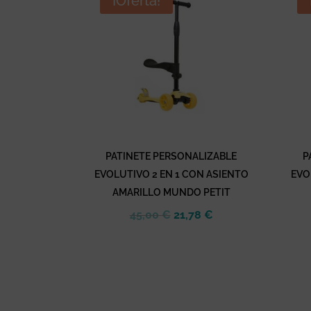
¡Oferta!
PATINETE PERSONALIZABLE
P
EVOLUTIVO 2 EN 1 CON ASIENTO
EVO
AMARILLO MUNDO PETIT
El
El
45,00
€
21,78
€
precio
precio
original
actual
era:
es:
45,00 €.
21,78 €.