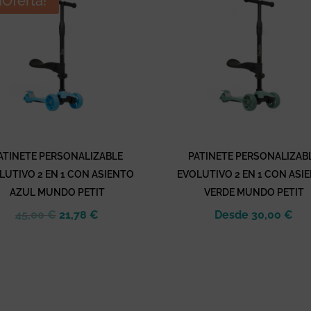
¡Oferta!
ATINETE PERSONALIZABLE
PATINETE PERSONALIZAB
LUTIVO 2 EN 1 CON ASIENTO
EVOLUTIVO 2 EN 1 CON ASI
AZUL MUNDO PETIT
VERDE MUNDO PETIT
El
El
45,00
€
21,78
€
Desde
30,00
€
precio
precio
original
actual
era:
es:
45,00 €.
21,78 €.