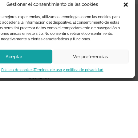
Gestionar el consentimiento de las cookies
as mejores experiencias, utilizamos tecnologías como las cookies para
 acceder a la información del dispositivo. El consentimiento de estas
¿TE AYUDAMOS?
os permitirá procesar datos como el comportamiento de navegación o
ciones únicas en este sitio. No consentir o retirar el consentimiento,
 negativamente a ciertas características y funciones.
Preguntas frecuentes
Seguimiento de envíos
Aceptar
Ver preferencias
Pago seguro
Política de cookies
Términos de uso y política de privacidad
Términos de uso y política de
privacidad
Devoluciones y garantía