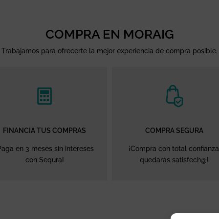
COMPRA EN MORAIG
Trabajamos para ofrecerte la mejor experiencia de compra posible.
FINANCIA TUS COMPRAS
COMPRA SEGURA
Paga en 3 meses sin intereses
¡Compra con total confianza
con Sequra!
quedarás satisfech@!