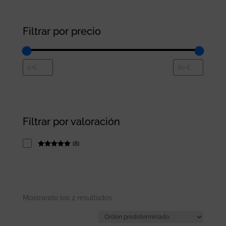
Filtrar por precio
Filtrar por valoración
(
8
)
Rated
5
out
of 5
Mostrando los 2 resultados