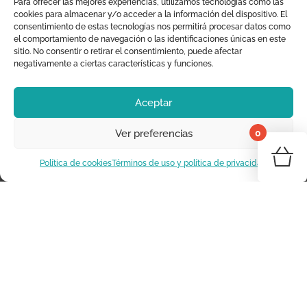
Para ofrecer las mejores experiencias, utilizamos tecnologías como las
Moraig the Store
cookies para almacenar y/o acceder a la información del dispositivo. El
consentimiento de estas tecnologías nos permitirá procesar datos como
Decoración Infantil
el comportamiento de navegación o las identificaciones únicas en este
sitio. No consentir o retirar el consentimiento, puede afectar
+34 625 294 233
negativamente a ciertas características y funciones.
info@moraigthestore.com
Aceptar
SOBRE NOSOTROS
0
Ver preferencias
¡Tu 
Somos Moraig the Store
Política de cookies
Términos de uso y política de privacidad
Dónde estamos
Vo
Marcas
Contacta con nosotros
INFORMACIÓN
Blog