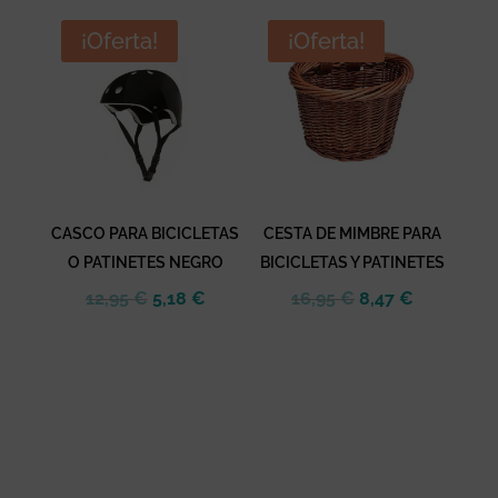
¡Oferta!
¡Oferta!
CASCO PARA BICICLETAS
CESTA DE MIMBRE PARA
O PATINETES NEGRO
BICICLETAS Y PATINETES
El
El
El
El
12,95
€
5,18
€
16,95
€
8,47
€
precio
precio
precio
precio
original
actual
original
actual
era:
es:
era:
es:
12,95 €.
5,18 €.
16,95 €.
8,47 €.