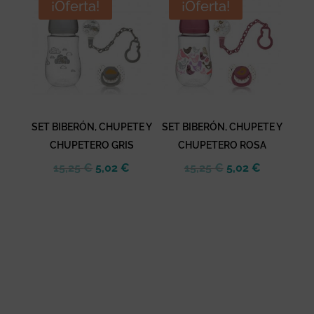
¡Oferta!
¡Oferta!
SET BIBERÓN, CHUPETE Y
SET BIBERÓN, CHUPETE Y
CHUPETERO GRIS
CHUPETERO ROSA
El
El
El
El
15,25
€
5,02
€
15,25
€
5,02
€
precio
precio
precio
precio
original
actual
original
actual
era:
es:
era:
es:
15,25 €.
5,02 €.
15,25 €.
5,02 €.