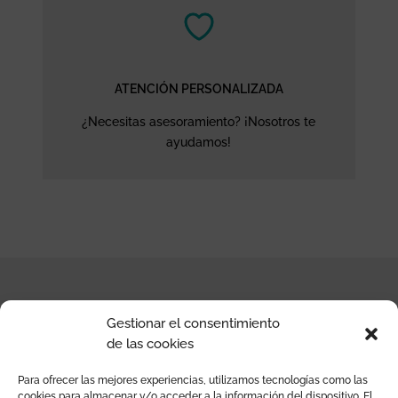
ATENCIÓN PERSONALIZADA
¿Necesitas asesoramiento? ¡Nosotros te
ayudamos!
Gestionar el consentimiento
CONTACTO
de las cookies
Para ofrecer las mejores experiencias, utilizamos tecnologías como las
Moraig the Store
cookies para almacenar y/o acceder a la información del dispositivo. El