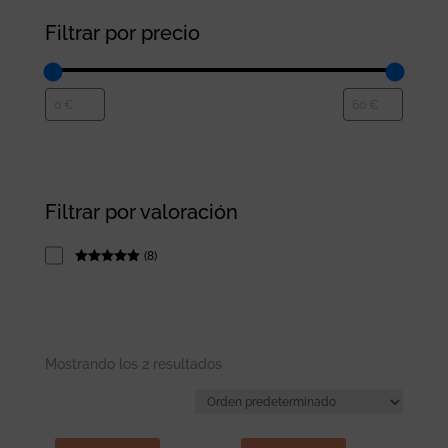
Filtrar por precio
Filtrar por valoración
(
8
)
Rated
5
out
of 5
Mostrando los 2 resultados