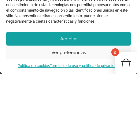
consentimiento de estas tecnologías nos permitirá procesar datos como
Decoración Infantil
el comportamiento de navegación o las identificaciones únicas en este
sitio. No consentir o retirar el consentimiento, puede afectar
+34 625 294 233
negativamente a ciertas características y funciones.
info@moraigthestore.com
Aceptar
SOBRE NOSOTROS
0
Ver preferencias
¡Tu 
Somos Moraig the Store
Política de cookies
Términos de uso y política de privacidad
Dónde estamos
Vo
Marcas
Contacta con nosotros
INFORMACIÓN
Blog
Novedades